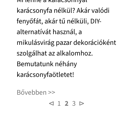
karácsonyfa nélkül? Akár valódi
fenyőfát, akár tű nélküli, DIY-
alternatívát használ, a
mikulásvirág pazar dekorációként
szolgálhat az alkalomhoz.
Bemutatunk néhány
karácsonyfaötletet!
Bővebben
⊲
1
2
3
⊳