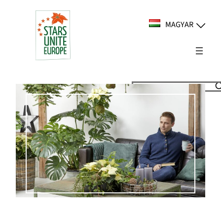
Ugrás
a
MAGYAR
tartalomhoz
Suchen