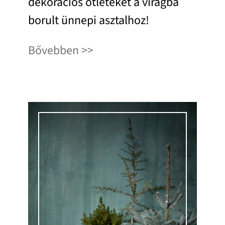
dekorációs ötleteket a virágba
borult ünnepi asztalhoz!
Bővebben