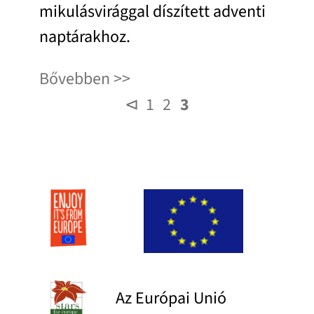
mikulásvirággal díszített adventi
naptárakhoz.
Bővebben
⊲
1
2
3
Az Európai Unió