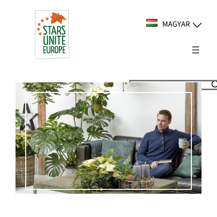
Ugrás
a
MAGYAR
tartalomhoz
Suchen