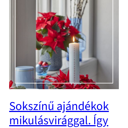
Sokszínű ajándékok
mikulásvirággal. Így