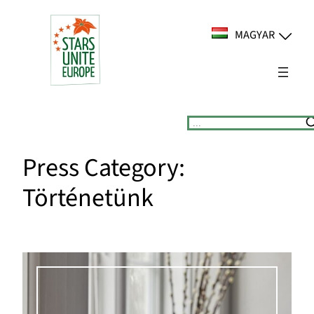
Ugrás
a
MAGYAR
tartalomhoz
Suchen
Press Category:
Történetünk