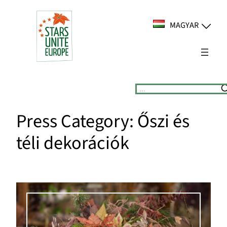
Ugrás
a
MAGYAR
tartalomhoz
Suchen
Press Category:
Őszi és
téli dekorációk