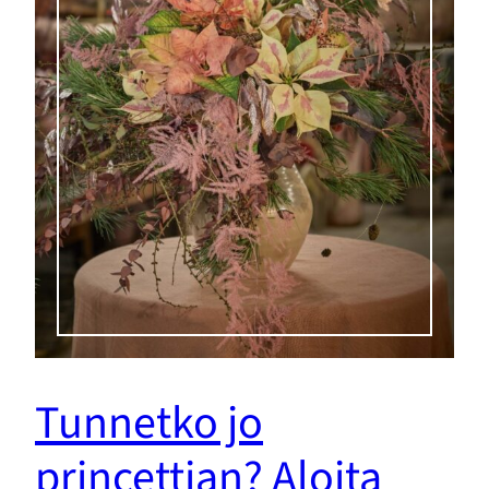
Tunnetko jo
princettian? Aloita