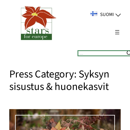
Siirry
sisältöön
SUOMI
Suchen
Press Category:
Syksyn
sisustus & huonekasvit