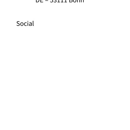
DE – 53111 Bonn
Social
Facebook
Instagram
Pinterest
YouTube
Links
Baza zdjęć
Kontakt
O nas
Polityka prywatności
Stopka redakcyjna