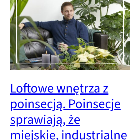
Loftowe wnętrza z
poinsecją. Poinsecje
sprawiają, że
miejskie, industrialne