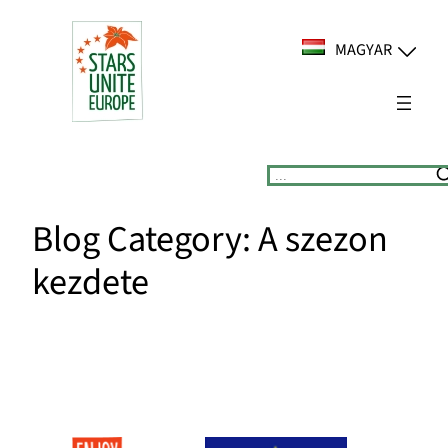
Ugrás
a
MAGYAR
tartalomhoz
Suchen
Blog Category:
A szezon
kezdete