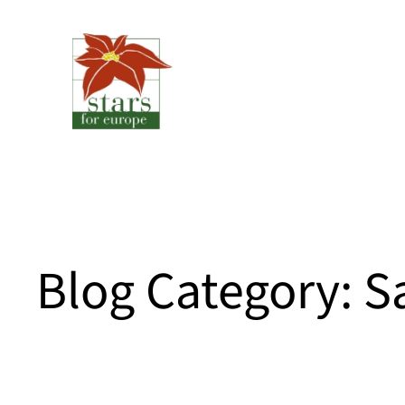
Spring
til
indhold
Blog Category:
S