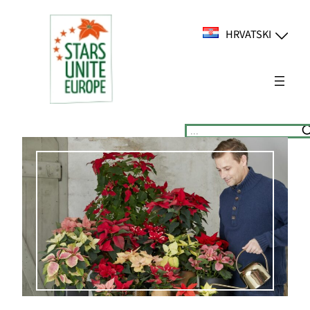
Skoči
do
HRVATSKI
sadržaja
Suchen