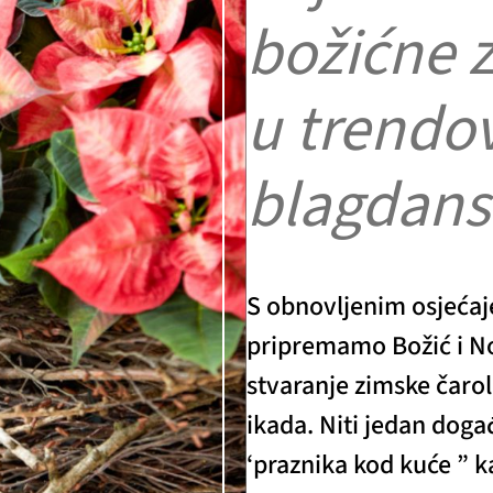
božićne z
u trendo
blagdans
S obnovljenim osjećaj
pripremamo Božić i No
stvaranje zimske čaro
ikada. Niti jedan doga
‘praznika kod kuće ” k