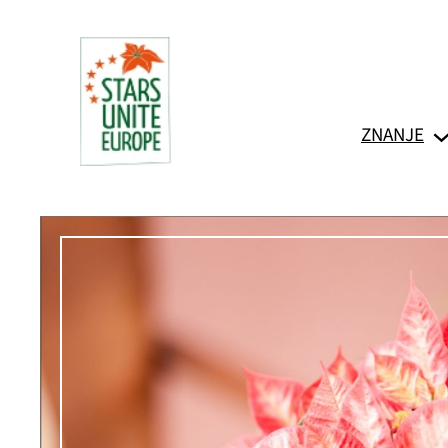
Skoči
do
sadržaja
ZNANJE