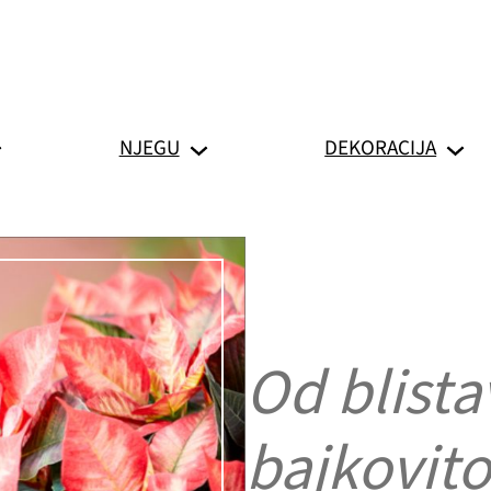
NJEGU
DEKORACIJA
Od blista
bajkovito