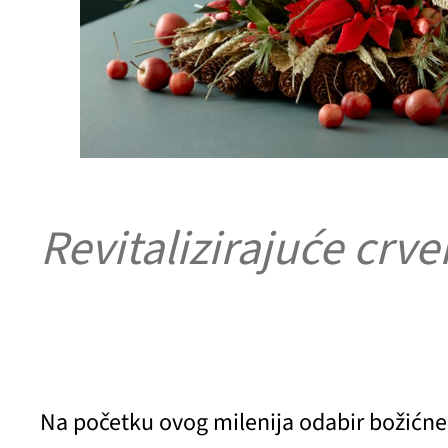
Revitalizirajuće crv
Na početku ovog milenija odabir božićne zv