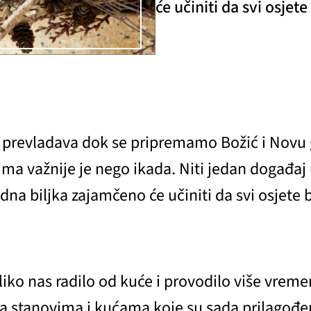
će učiniti da svi osje
prevladava dok se pripremamo Božić i Novu g
ma važnije je nego ikada. Niti jedan događaj 
dna biljka zajamčeno će učiniti da svi osjete 
oliko nas radilo od kuće i provodilo više vre
a stanovima i kućama koje su sada prilagođe