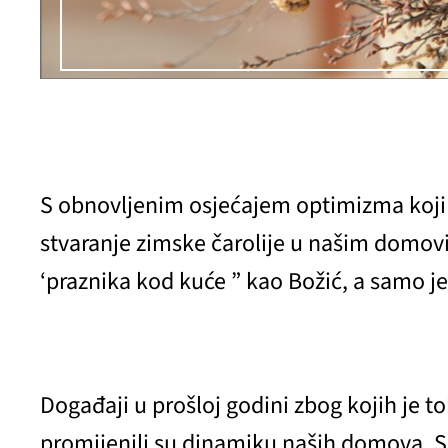
S obnovljenim osjećajem optimizma koji 
stvaranje zimske čarolije u našim domovi
‘praznika kod kuće ” kao Božić, a samo je
Događaji u prošloj godini zbog kojih je t
promijenili su dinamiku naših domova. S