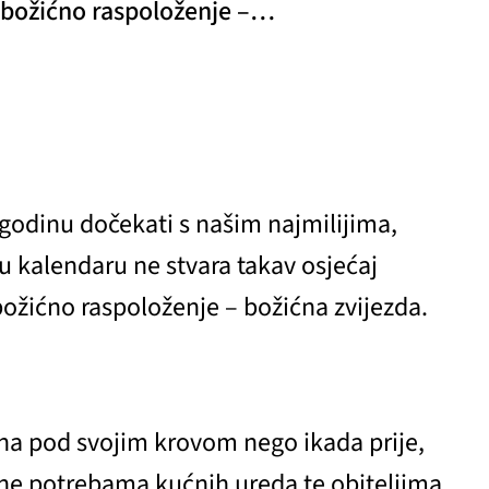
te božićno raspoloženje –…
odinu dočekati s našim najmilijima,
u kalendaru ne stvara takav osjećaj
božićno raspoloženje – božićna zvijezda.
mena pod svojim krovom nego ikada prije,
ne potrebama kućnih ureda te obiteljima