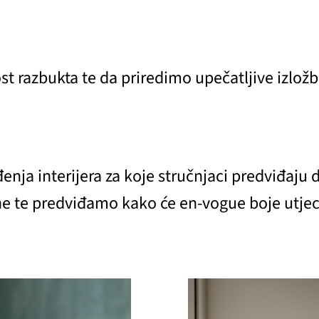
st razbukta te da priredimo upečatljive izložbe
ja interijera za koje stručnjaci predviđaju d
 te predviđamo kako će en-vogue boje utjeca