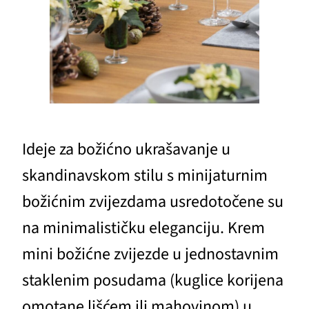
Ideje za božićno ukrašavanje u
skandinavskom stilu s minijaturnim
božićnim zvijezdama usredotočene su
na minimalističku eleganciju. Krem
mini božićne zvijezde u jednostavnim
staklenim posudama (kuglice korijena
omotane lišćem ili mahovinom) u