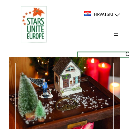
Skoči
do
HRVATSKI
sadržaja
Suchen