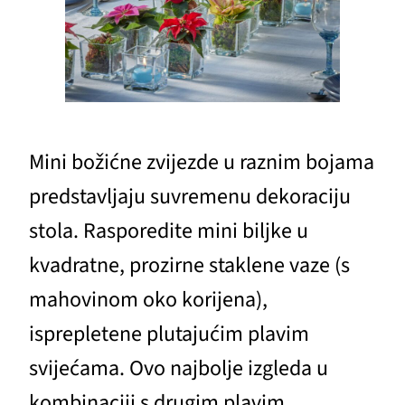
Mini božićne zvijezde u raznim bojama
predstavljaju suvremenu dekoraciju
stola. Rasporedite mini biljke u
kvadratne, prozirne staklene vaze (s
mahovinom oko korijena),
isprepletene plutajućim plavim
svijećama. Ovo najbolje izgleda u
kombinaciji s drugim plavim