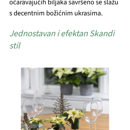
očaravajućih biljaka savršeno se slažu
s decentnim božićnim ukrasima.
Jednostavan i efektan Skandi
stil