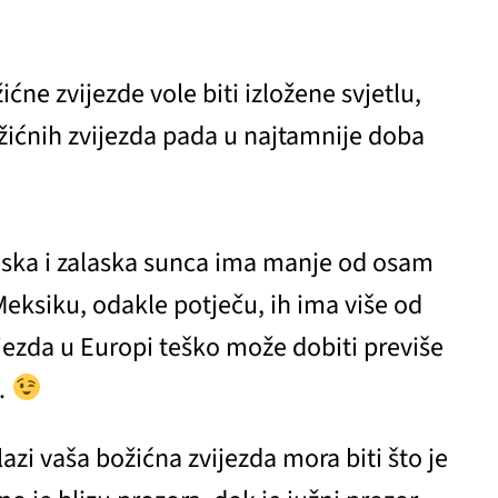
ićne zvijezde vole biti izložene svjetlu,
žićnih zvijezda pada u najtamnije doba
aska i zalaska sunca ima manje od osam
 Meksiku, odakle potječu, ih ima više od
jezda u Europi teško može dobiti previše
i.
azi vaša božićna zvijezda mora biti što je