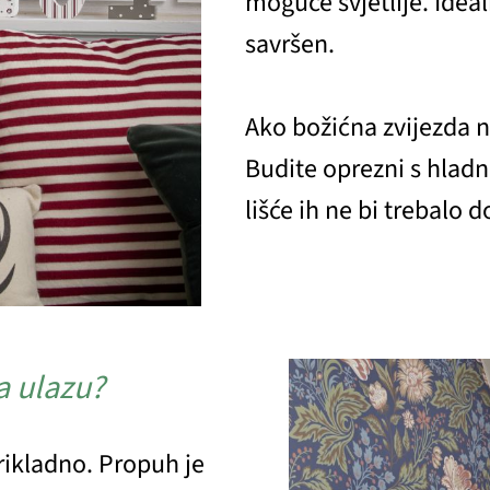
moguće svjetlije. Ideal
savršen.
Ako božićna zvijezda n
Budite oprezni s hlad
lišće ih ne bi trebalo d
a ulazu?
rikladno. Propuh je