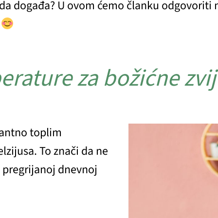
tada događa? U ovom ćemo članku odgovoriti 
!
erature za božićne zvi
antno toplim
zijusa. To znači da ne
 pregrijanoj dnevnoj