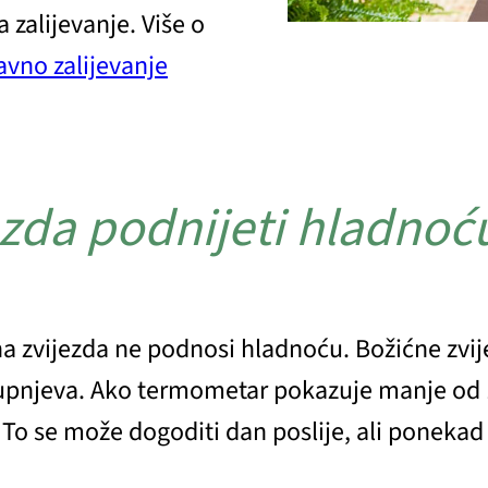
a zalijevanje. Više o
avno zalijevanje
ezda podnijeti hladnoć
ćna zvijezda ne podnosi hladnoću. Božićne zvij
upnjeva. Ako termometar pokazuje manje od 1
e. To se može dogoditi dan poslije, ali poneka