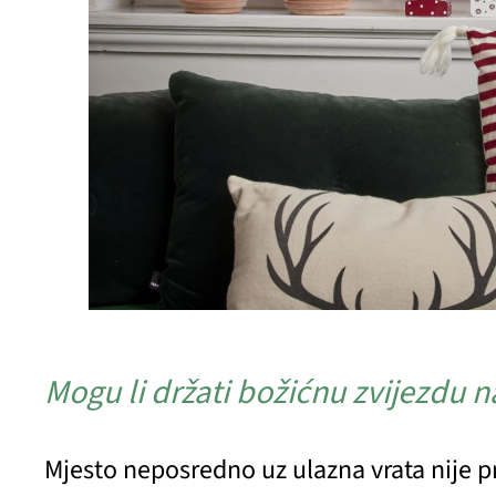
Mogu li držati božićnu zvijezdu n
Mjesto neposredno uz ulazna vrata nije p