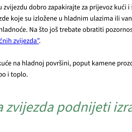
 zvijezdu dobro zapakirajte za prijevoz kući i
zde koje su izložene u hladnim ulazima ili va
od hladnoće. Na što još trebate obratiti pozorn
ćnih zvijezda”
.
 kuće na hladnoj površini, poput kamene prozo
po i toplo.
 zvijezda podnijeti izr