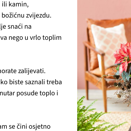
 ili kamin,
 božićnu zvijezdu.
je snaći na
va nego u vrlo toplim
orate zalijevati.
o biste saznali treba
unutar posude toplo i
am se čini osjetno