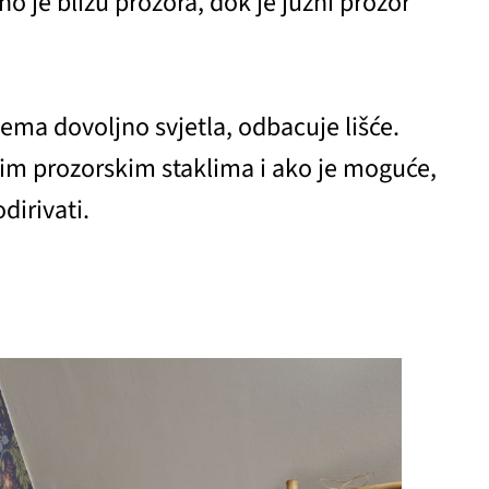
no je blizu prozora, dok je južni prozor
ema dovoljno svjetla, odbacuje lišće.
nim prozorskim staklima i ako je moguće,
odirivati.