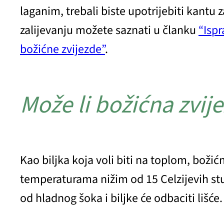
laganim, trebali biste upotrijebiti kantu z
zalijevanju možete saznati u članku
“Ispr
božićne zvijezde”
.
Može li božićna zvij
Kao biljka koja voli biti na toplom, boži
temperaturama nižim od 15 Celzijevih st
od hladnog šoka i biljke će odbaciti lišć