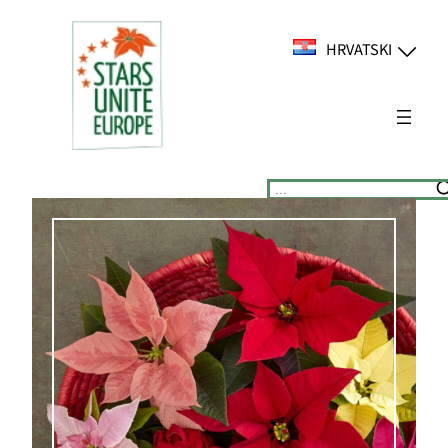
Skoči
do
HRVATSKI
sadržaja
Suchen