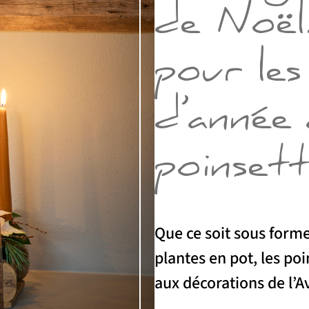
de Noël
pour les
d’année 
poinsett
Que ce soit sous form
plantes en pot, les po
aux décorations de l’