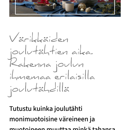
Värikkäiden
joulutähtien aika.
Rakenna joulun
ihmemaa erilaisilla
joulutähdillä
Tutustu kuinka joulutähti
monimuotoisine väreineen ja
muotoineen muuttaa minkä tahansa