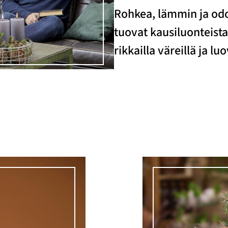
Rohkea, lämmin ja odo
tuovat kausiluonteist
rikkailla väreillä ja luo