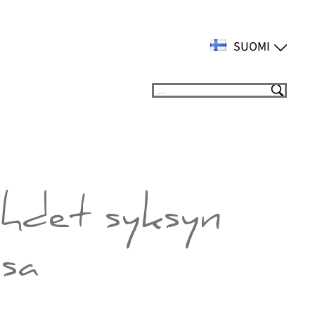
SUOMI
Suchen
hdet syksyn
ssa