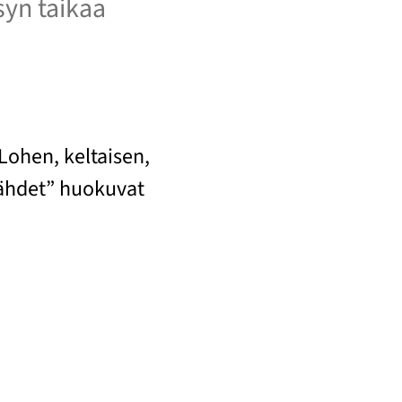
syn taikaa
Lohen, keltaisen,
 tähdet” huokuvat