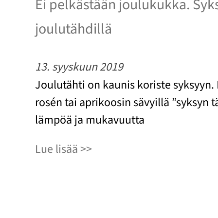
Ei pelkästään joulukukka. Syk
joulutähdillä
13. syyskuun 2019
Joulutähti on kaunis koriste syksyyn. 
rosén tai aprikoosin sävyillä ”syksyn
lämpöä ja mukavuutta
Lue lisää