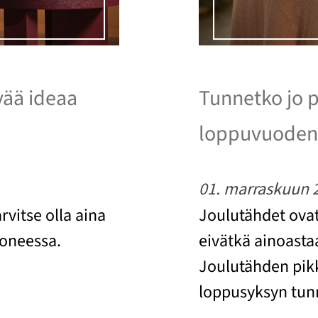
vää ideaa
Tunnetko jo p
loppuvuoden 
01. marraskuun 
vitse olla aina
Joulutähdet ova
uoneessa.
eivätkä ainoasta
Joulutähden pikk
loppusyksyn tun