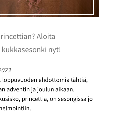
rincettian? Aloita
kukkasesonki nyt!
2023
t loppuvuoden ehdottomia tähtiä,
an adventin ja joulun aikaan.
usisko, princettia, on sesongissa jo
nelmointiin.