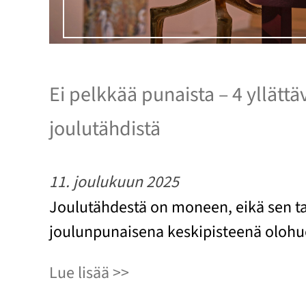
Ei pelkkää punaista – 4 yllättä
joulutähdistä
11. joulukuun 2025
Joulutähdestä on moneen, eikä sen tar
joulunpunaisena keskipisteenä oloh
Lue lisää