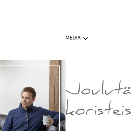
MEDIA
Joulutä
koristei