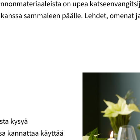
uonnonmateriaaleista on upea katseenvangitsi
anssa sammaleen päälle. Lehdet, omenat ja kä
sta kysyä
sa kannattaa käyttää