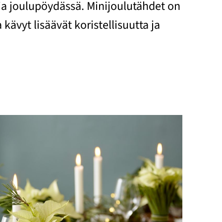
ja joulupöydässä. Minijoulutähdet on
vyt lisäävät koristellisuutta ja