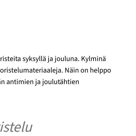
isteita syksyllä ja jouluna. Kylminä
ristelumateriaaleja. Näin on helppo
än antimien ja joulutähtien
istelu