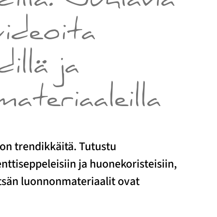
dillä. Juhlavia
uideoita
illä ja
ateriaaleilla
on trendikkäitä. Tutustu
nttiseppeleisiin ja huonekoristeisiin,
etsän luonnonmateriaalit ovat