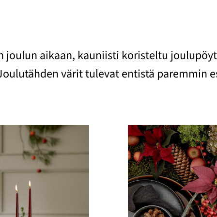
 joulun aikaan, kauniisti koristeltu joulupöy
 Joulutähden värit tulevat entistä paremmin 