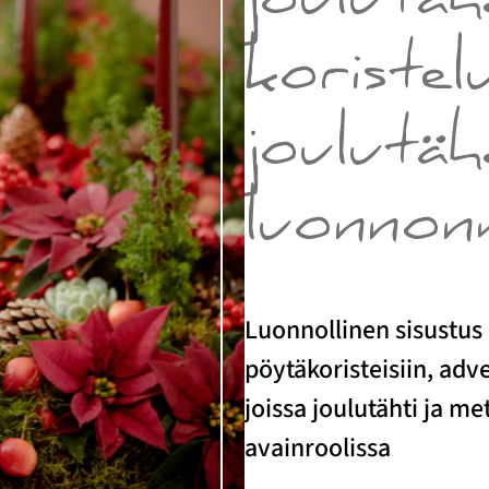
joulutäh
koristel
joulutähd
luonnonm
Luonnollinen sisustus 
pöytäkoristeisiin, adve
joissa joulutähti ja m
avainroolissa