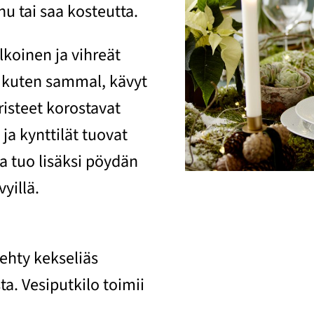
u tai saa kosteutta.
koinen ja vihreät
, kuten sammal, kävyt
risteet korostavat
 ja kynttilät tuovat
 tuo lisäksi pöydän
vyillä.
tehty kekseliäs
a. Vesiputkilo toimii