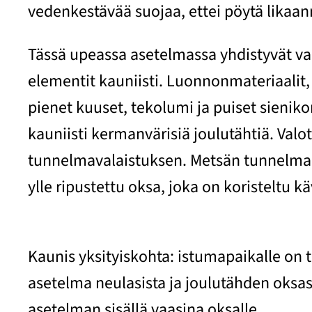
vedenkestävää suojaa, ettei pöytä likaann
Tässä upeassa asetelmassa yhdistyvät val
elementit kauniisti. Luonnonmateriaalit
pienet kuuset, tekolumi ja puiset sieniko
kauniisti kermanvärisiä joulutähtiä. Valot
tunnelmavalaistuksen. Metsän tunnelmaa
ylle ripustettu oksa, joka on koristeltu kä
Kaunis yksityiskohta: istumapaikalle on 
asetelma neulasista ja joulutähden oksast
asetelman sisällä vaasina oksalle.