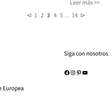
Leer más
⊲
1
2
3
4
5
14
⊳
…
Siga con nosotros
Facebook
Instagram
Pinterest
YouTube
ón Europea