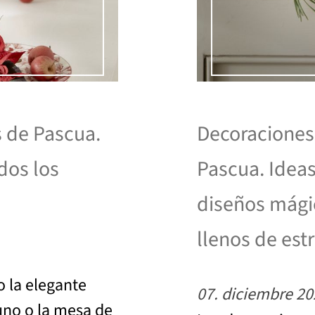
s de Pascua.
Decoraciones 
dos los
Pascua. Idea
diseños mágic
llenos de estr
o la elegante
07. diciembre 20
uno o la mesa de