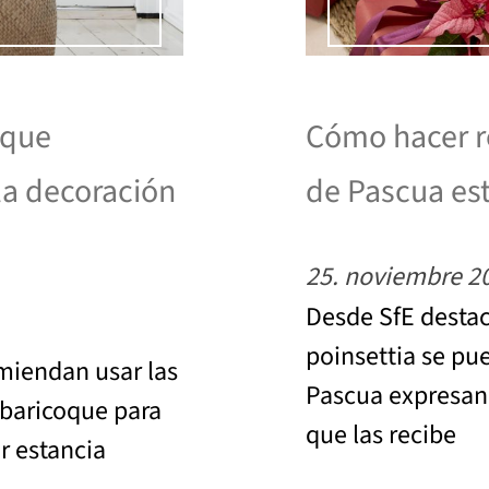
 que
Cómo hacer re
la decoración
de Pascua es
25. noviembre 2
Desde SfE destac
poinsettia se pue
omiendan usar las
Pascua expresan 
lbaricoque para
que las recibe
r estancia