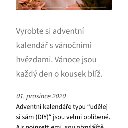
Vyrobte si adventní
kalendář s vánočními
hvězdami. Vánoce jsou
každý den o kousek blíž.
01. prosince 2020
Adventní kalendáře typu “udělej
si sám (DIY)“ jsou velmi oblíbené.
A s poinsettiemi jsou obzvláště