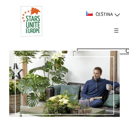
Přeskočit
na
ČEŠTINA
obsah
Suchen