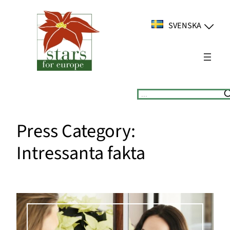
Hoppa
till
SVENSKA
innehåll
Suchen
Press Category:
Intressanta fakta