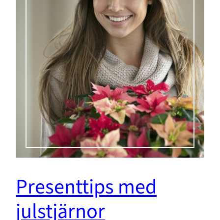
Presenttips med
julstjärnor