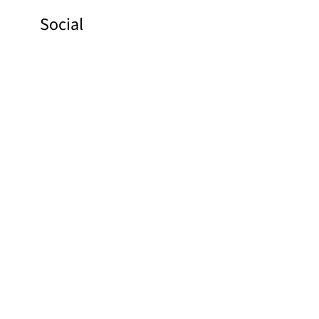
Social
Facebook
Instagram
Pinterest
YouTube
Links
Bildbank
Kontakt
Om oss
Integritetspolicy
Tryck