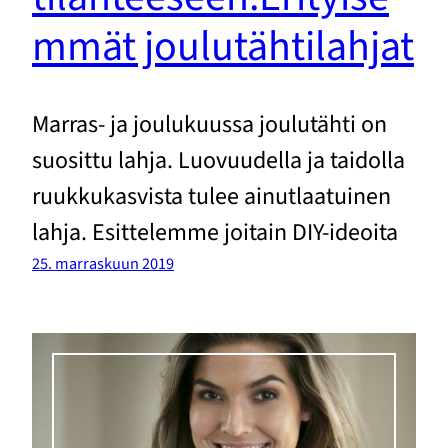
mmät joulutähtilahjat
Marras- ja joulukuussa joulutähti on
suosittu lahja. Luovuudella ja taidolla
ruukkukasvista tulee ainutlaatuinen
lahja. Esittelemme joitain DIY-ideoita
25. marraskuun 2019