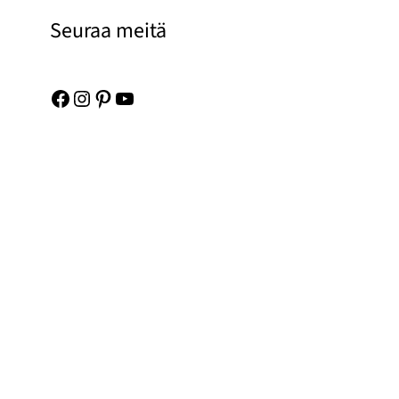
Seuraa meitä
Facebook
Instagram
Pinterest
YouTube
Links
Kuvapankki
Yhteystiedot
Meistä
Tietosuojakäytöntö
Imprint