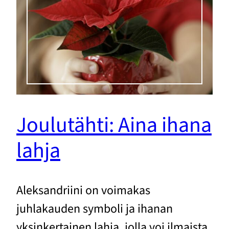
Joulutähti: Aina ihana
lahja
Aleksandriini on voimakas
juhlakauden symboli ja ihanan
yksinkertainen lahja, jolla voi ilmaista