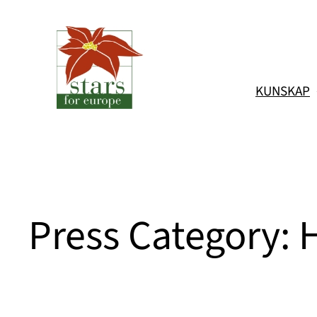
Hoppa
till
innehåll
KUNSKAP
Press Category:
H