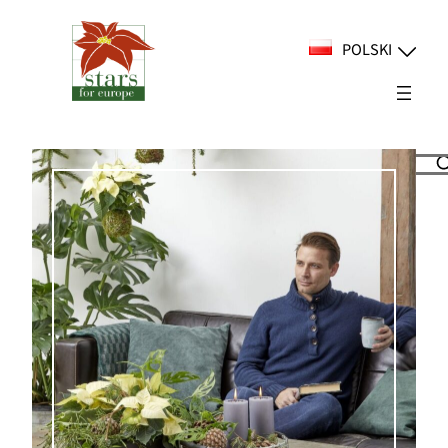
Przejdź
do
POLSKI
treści
Suchen