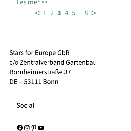
Les mer
⊲
1
2
3
4
5
8
⊳
…
Stars for Europe GbR
c/o Zentralverband Gartenbau
Bornheimerstraße 37
DE – 53111 Bonn
Social
Facebook
Instagram
Pinterest
YouTube