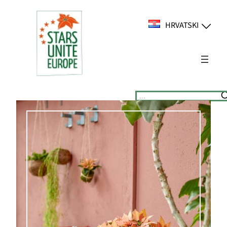
Skoči
do
HRVATSKI
sadržaja
Suchen