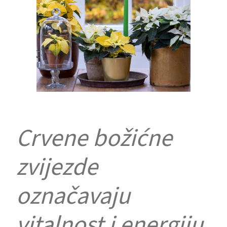
Crvene božićne
zvijezde
označavaju
vitalnost i energiju