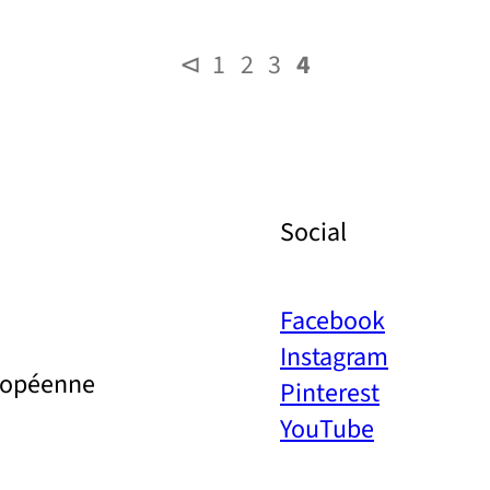
⊲
1
2
3
4
Social
Facebook
Instagram
uropéenne
Pinterest
YouTube