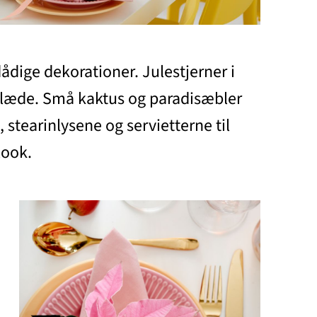
dådige dekorationer. Julestjerner i
eglæde. Små kaktus og paradisæbler
t, stearinlysene og servietterne til
look.