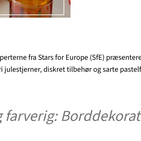
perterne fra Stars for Europe (SfE) præsenterer
julestjerner, diskret tilbehør og sarte paste
g farverig: Borddekora