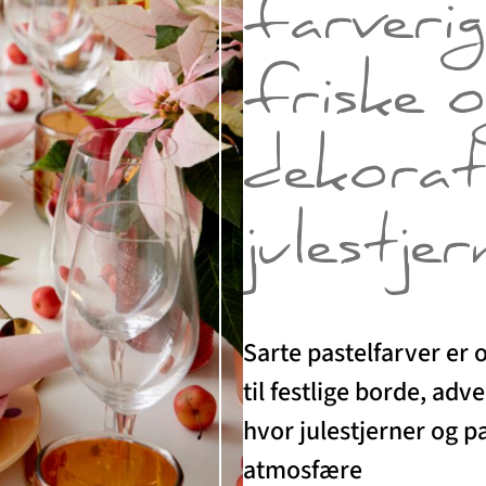
farverig
friske o
dekorat
julestjer
Sarte pastelfarver er o
til festlige borde, a
hvor julestjerner og p
atmosfære