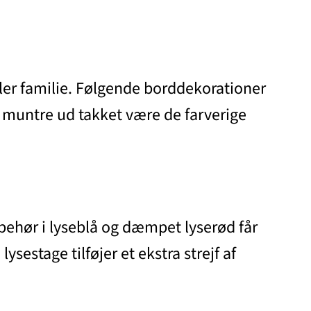
ller familie. Følgende borddekorationer
g muntre ud takket være de farverige
behør i lyseblå og dæmpet lyserød får
ysestage tilføjer et ekstra strejf af