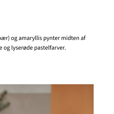
rbær) og amaryllis pynter midten af
 og lyserøde pastelfarver.