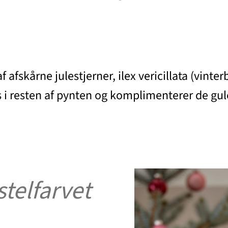
afskårne julestjerner, ilex vericillata (vinte
i resten af pynten og komplimenterer de gule
stelfarvet