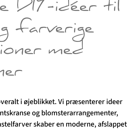
e DIY-idéer til
g farverige
ioner med
ner
veralt i øjeblikket. Vi præsenterer ideer
dventskranse og blomsterarrangementer,
astelfarver skaber en moderne, afslappet