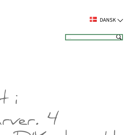
DANSK
Suchen
t i
arver. 4