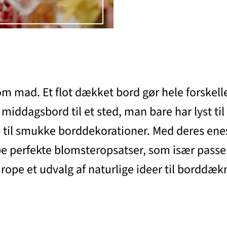
om mad. Et flot dækket bord gør hele forskelle
 middagsbord til et sted, man bare har lyst ti
te til smukke borddekorationer. Med deres ene
 perfekte blomsteropsatser, som især passer 
Europe et udvalg af naturlige ideer til borddæ