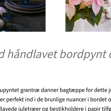
 håndlavet bordpynt o
 upyntet grantræ danner bagtæppe for dette ju
er perfekt ind i de brunlige nuancer i bordet
ndlavede juletræer og bestikholdere i papir ti