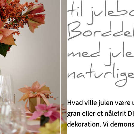
til jule
Borddek
med jule
naturlige
Hvad ville julen være
gran eller et nålefrit D
dekoration. Vi demonst