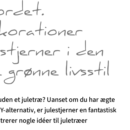
bordet.
orationer
stjerner i den
 grønne livsstil
 uden et juletræ? Uanset om du har ægte
IY-alternativ, er julestjerner en fantastisk
rerer nogle idéer til juletræer