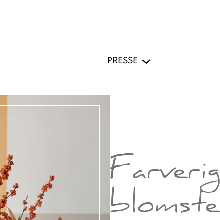
PRESSE
Farverig
blomste