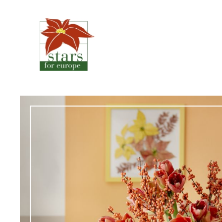
Spring
til
indhold