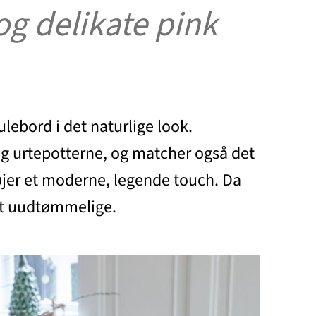
g delikate pink
lebord i det naturlige look.
 og urtepotterne, og matcher også det
lføjer et moderne, legende touch. Da
est uudtømmelige.