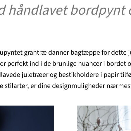
 håndlavet bordpynt o
 upyntet grantræ danner bagtæppe for dette ju
er perfekt ind i de brunlige nuancer i bordet
ndlavede juletræer og bestikholdere i papir ti
ige stilarter, er dine designmuligheder nærm