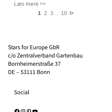
Læs mere
1
2
3
10
⊳
…
Stars for Europe GbR
c/o Zentralverband Gartenbau
Bornheimerstraße 37
DE – 53111 Bonn
Social
Facebook
Instagram
Pinterest
YouTube