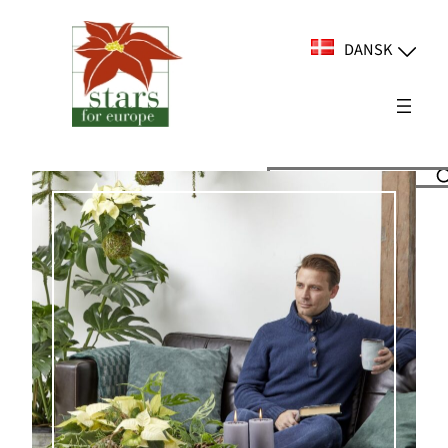
Spring
til
DANSK
indhold
Suchen