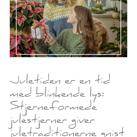
Juletiden er en tid
med blinkende lys:
Stjerneformede
julestjerner giver
juletraditionerne gnist