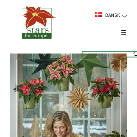
Spring
til
DANSK
indhold
Suchen