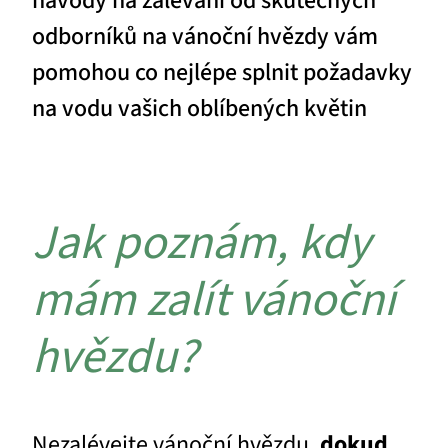
návody na zalévání od skutečných
odborníků na vánoční hvězdy vám
pomohou co nejlépe splnit požadavky
na vodu vašich oblíbených květin
Jak poznám, kdy
mám zalít vánoční
hvězdu?
Nezalévejte vánoční hvězdu,
dokud