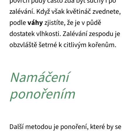
povrch půdy často zdá být suchý i po
zalévání. Když však květináč zvednete,
podle
váhy
zjistíte, že je v půdě
dostatek vlhkosti. Zalévání zespodu je
obzvláště šetrné k citlivým kořenům.
Namáčení
ponořením
Další metodou je ponoření, které by se