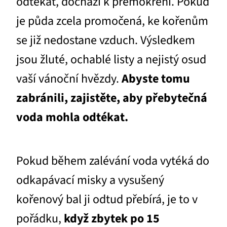
odtékat, dochází k přemokření. Pokud
je půda zcela promočená, ke kořenům
se již nedostane vzduch. Výsledkem
jsou žluté, ochablé listy a nejistý osud
vaší vánoční hvězdy.
Abyste tomu
zabránili, zajistěte, aby přebytečná
voda mohla odtékat.
Pokud během zalévání voda vytéká do
odkapávací misky a vysušený
kořenový bal ji odtud přebírá, je to v
pořádku,
když zbytek po 15