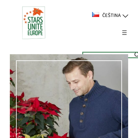
Přeskočit
na
ČEŠTINA
obsah
Suchen