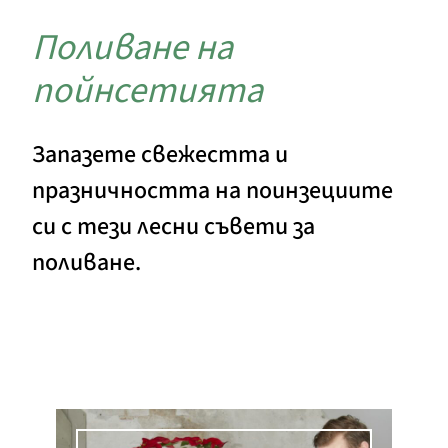
Поливане на
пойнсетията
Запазете свежестта и
празничността на поинзециите
си с тези лесни съвети за
поливане.