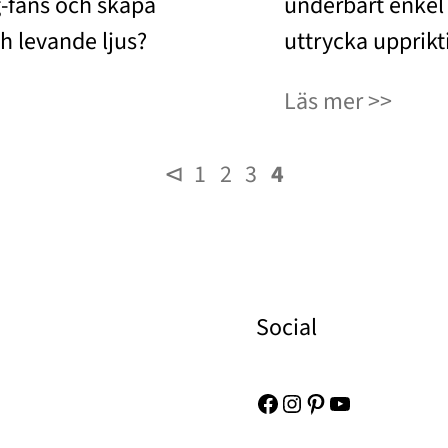
g-fans och skapa
underbart enkel
h levande ljus?
uttrycka upprikti
Läs mer
⊲
1
2
3
4
Social
Facebook
Instagram
Pinterest
YouTube