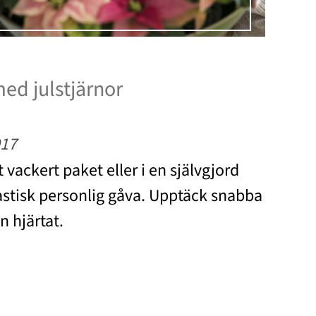
ed julstjärnor
017
tt vackert paket eller i en självgjord
astisk personlig gåva. Upptäck snabba
n hjärtat.