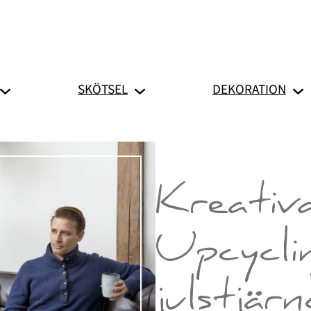
SKÖTSEL
DEKORATION
Kreativ
Upcycli
julstjär