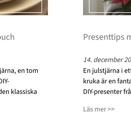
ouch
Presenttips m
14. december 2
järna, en tom
En julstjärna i e
DIY-
kruka är en fant
den klassiska
DIY-presenter frå
Läs mer