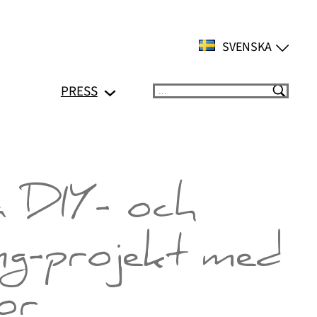
SVENSKA
PRESS
Suchen
a DIY- och
ng-projekt med
nor