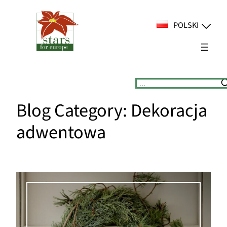
Przejdź
do
POLSKI
treści
Suchen
Blog Category:
Dekoracja
adwentowa