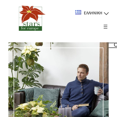
Μετάβαση
στο
ΕΛΛΗΝΙΚΉ
περιεχόμενο
Suchen