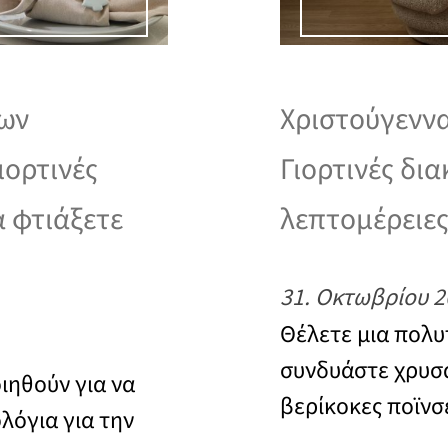
των
Χριστούγεννα
ιορτινές
Γιορτινές δι
α φτιάξετε
λεπτομέρειες
31. Οκτωβρίου 2
Θέλετε μια πολυ
συνδυάστε χρυσά
ιηθούν για να
βερίκοκες ποϊνσ
λόγια για την