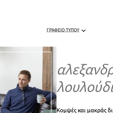
ΓΡΑΦΕΊΟ ΤΎΠΟΥ
αλεξανδρ
λουλούδ
Κομψές και μακράς δι