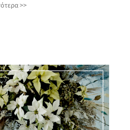
σότερα