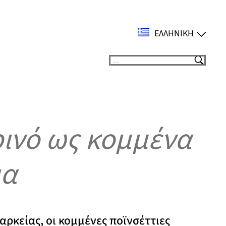
ΕΛΛΗΝΙΚΉ
Suchen
ινό ως κομμένα
ια
αρκείας, οι κομμένες ποϊνσέττιες