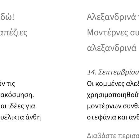
εδώ!
Αλεξανδρινά 
απέζιες
Μοντέρνες συ
αλεξανδρινά
14. Σεπτεμβρίου
ν τις
Οι κομμένες αλε
διακόσμηση.
χρησιμοποιηθούν
ι ιδέες για
μοντέρνων συνθ
ευέλικτα άνθη
στεφάνια και αν
Διαβάστε περισ