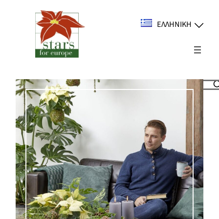
Μετάβαση
στο
ΕΛΛΗΝΙΚΉ
περιεχόμενο
Suchen