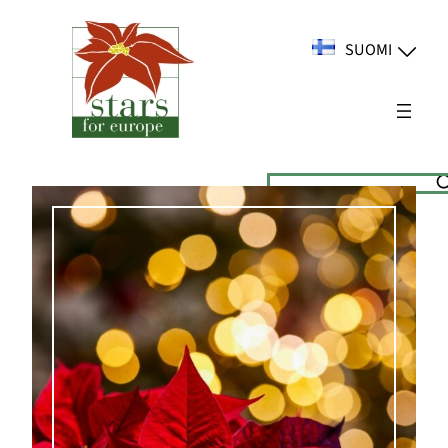
Siirry
sisältöön
SUOMI
Suchen