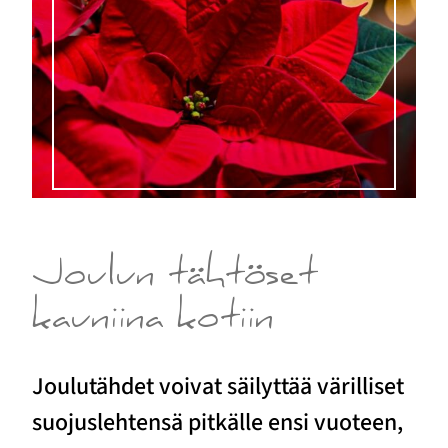
Joulun tähtöset
kauniina kotiin
Joulutähdet voivat säilyttää värilliset
suojuslehtensä pitkälle ensi vuoteen,