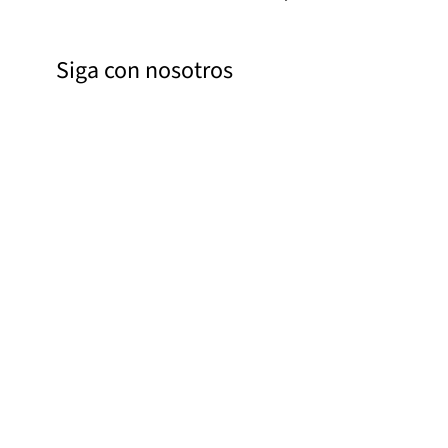
Siga con nosotros
Facebook
Instagram
Pinterest
YouTube
Enlaces
Bilddatenbank
Contacto
Acerca de
Política de privacidad
Aviso legal