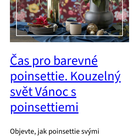
Čas pro barevné
poinsettie. Kouzelný
svět Vánoc s
poinsettiemi
Objevte, jak poinsettie svými