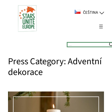
Přeskočit
na
ČEŠTINA
obsah
Suchen
Press Category:
Adventní
dekorace