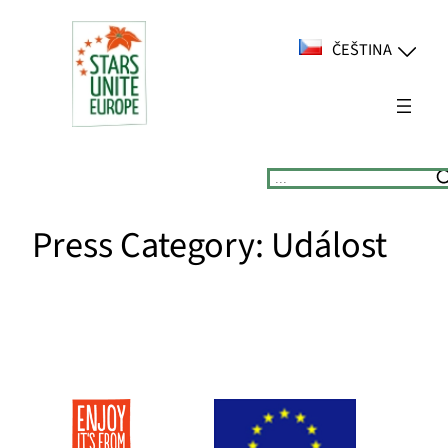
Přeskočit
na
ČEŠTINA
obsah
Suchen
Press Category:
Událost