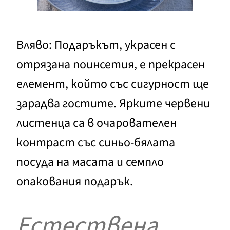
Вляво: Подаръкът, украсен с
отрязана поинсетия, е прекрасен
елемент, който със сигурност ще
зарадва гостите. Ярките червени
листенца са в очарователен
контраст със синьо-бялата
посуда на масата и семпло
опакования подарък.
Естествена