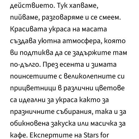
действието. Тук хапваме,
пийваме, разговаряме и се смеем.
Красивата украса на масата
създава уютна атмосфера, която
ви подтиква да се задържите там
по-дълго. През есента и зимата
поинсетиите с великолепните си
прицветници в различни цветове
са идеални за украса както за
празничните събирания, така и за
обикновена закуска или масичка за
кафе. Експертите на Stars for