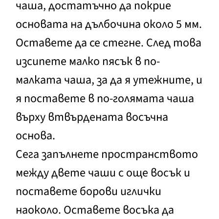
чаша, достатъчно да покрие
основата на дълбочина около 5 мм.
Оставете да се стегне. След това
изсипете малко пясък в по-
малката чаша, за да я утежните, и
я поставете в по-голямата чаша
върху втвърдената восъчна
основа.
Сега запълнете пространството
между двете чаши с още восък и
поставете борови иглички
наоколо. Оставете восъка да