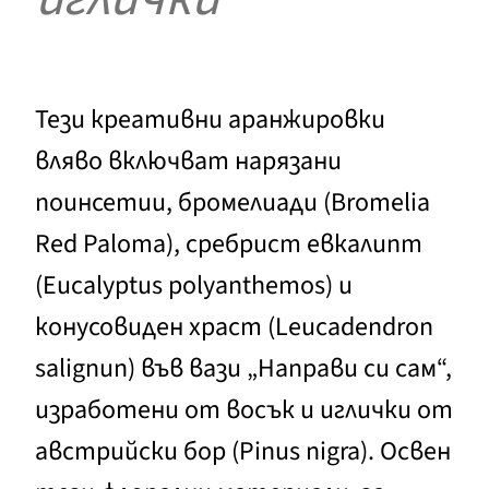
Тези креативни аранжировки
вляво включват нарязани
поинсетии, бромелиади (Bromelia
Red Paloma), сребрист евкалипт
(Eucalyptus polyanthemos) и
конусовиден храст (Leucadendron
salignun) във вази „Направи си сам“,
изработени от восък и иглички от
австрийски бор (Pinus nigra). Освен