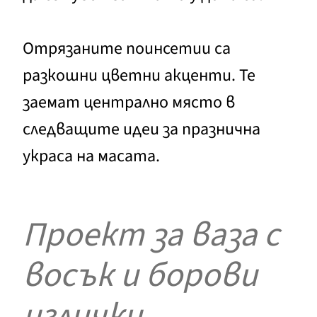
Отрязаните поинсетии са
разкошни цветни акценти. Те
заемат централно място в
следващите идеи за празнична
украса на масата.
Проект за ваза с
восък и борови
иглички