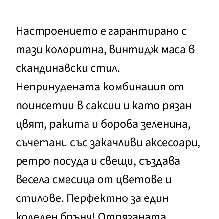
Настроението е гарантирано с
тази колоритна, винтидж маса в
скандинавски стил.
Непринудената комбинация от
поинсетии в саксии и като рязан
цвят, ракита и борова зеленина,
съчетани със закачливи аксесоари,
ретро посуда и свещи, създава
весела смесица от цветове и
стилове. Перфектно за един
коледен брънч! Отрязаната