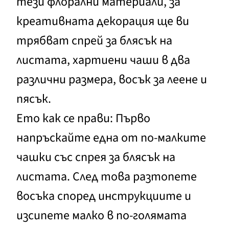
тези флорални материали, за
креативната декорация ще ви
трябват спрей за блясък на
листата, хартиени чаши в два
различни размера, восък за леене и
пясък.
Ето как се прави: Първо
напръскайте една от по-малките
чашки със спрея за блясък на
листата. След това разтопете
восъка според инструкциите и
изсипете малко в по-голямата