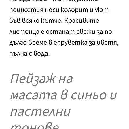
поинсетия носи колорит и уют
във всяко кътче. Красивите
листенца е останат свежи за по-
дълго време в епруветка за цветя,
пълна с вода.
Пейзаж на
масата в синьо и
пастелни
тонове