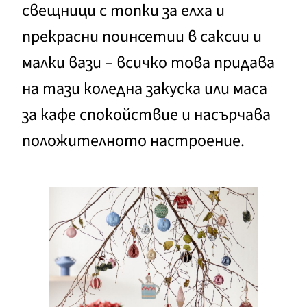
свещници с топки за елха и
прекрасни поинсетии в саксии и
малки вази – всичко това придава
на тази коледна закуска или маса
за кафе спокойствие и насърчава
положителното настроение.