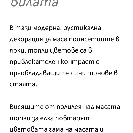
вилата
В тази модерна, рустикална
декорация за маса поинсетиите в
ярки, топли цветове са в
привлекателен контраст с
преобладаващите сини тонове в
стаята.
Висящите от полилея над масата
топки за елха повтарят
цветовата гама на масата и