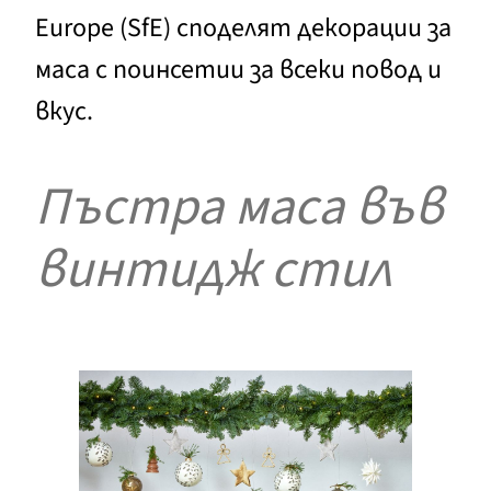
Europe (SfE) споделят декорации за
маса с поинсетии за всеки повод и
вкус.
Пъстра маса във
винтидж стил