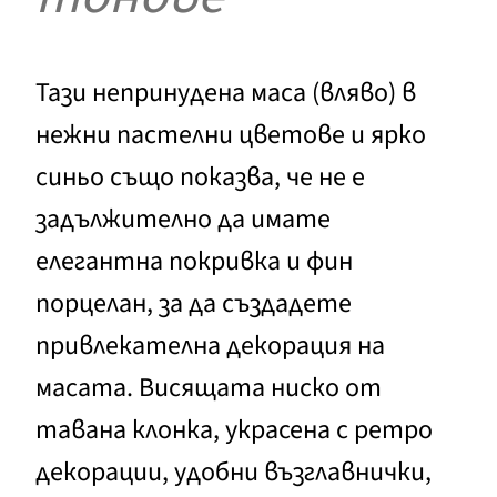
Тази непринудена маса (вляво) в
нежни пастелни цветове и ярко
синьо също показва, че не е
задължително да имате
елегантна покривка и фин
порцелан, за да създадете
привлекателна декорация на
масата. Висящата ниско от
тавана клонка, украсена с ретро
декорации, удобни възглавнички,