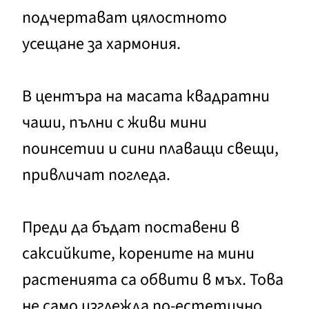
подчертават цялостното
усещане за хармония.
В центъра на масата квадратни
чаши, пълни с живи мини
поинсетии и сини плаващи свещи,
привличат погледа.
Преди да бъдат поставени в
саксийките, корените на мини
растенията са обвити в мъх. Това
не само изглежда по-естетично,