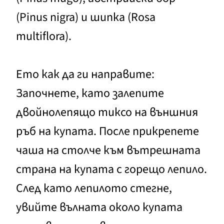
(Pinus nigra) и шипка (Rosa
multiflora).
Ето как да ги направите:
Започнете, като залепите
двойнолепящо тиксо на външния
ръб на купата. После прикрепете
чаша на столче към вътрешната
страна на купата с горещо лепило.
След като лепилото стегне,
увийте вълната около купата