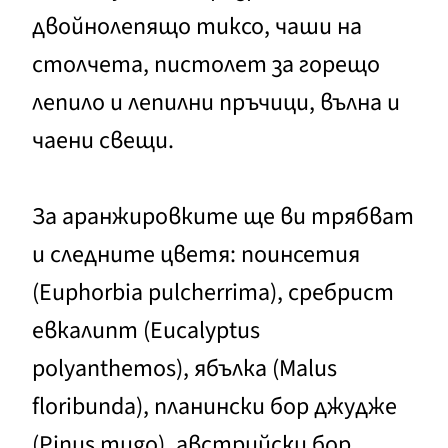
двойнолепящо тиксо, чаши на
столчета, пистолет за горещо
лепило и лепилни пръчици, вълна и
чаени свещи.
За аранжировките ще ви трябват
и следните цветя: поинсетия
(Euphorbia pulcherrima), сребрист
евкалипт (Eucalyptus
polyanthemos), ябълка (Malus
floribunda), планински бор джудже
(Pinus mugo), австрийски бор