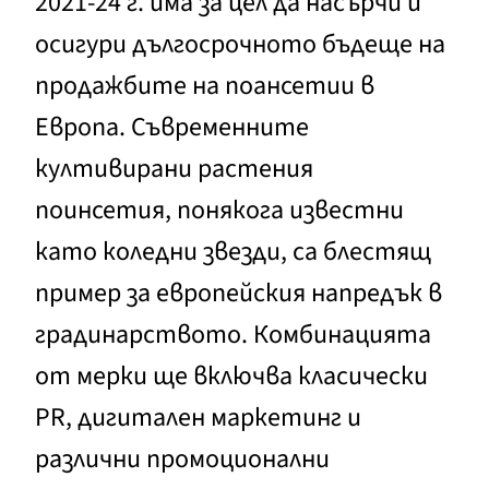
2021-24 г. има за цел да насърчи и
осигури дългосрочното бъдеще на
продажбите на поансетии в
Европа. Съвременните
култивирани растения
поинсетия, понякога известни
като коледни звезди, са блестящ
пример за европейския напредък в
градинарството. Комбинацията
от мерки ще включва класически
PR, дигитален маркетинг и
различни промоционални