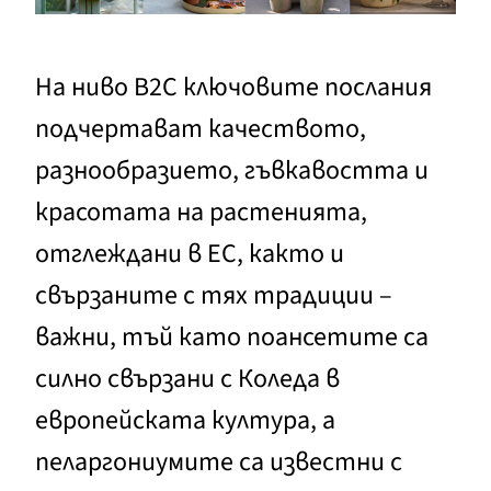
На ниво B2C ключовите послания
подчертават качеството,
разнообразието, гъвкавостта и
красотата на растенията,
отглеждани в ЕС, както и
свързаните с тях традиции –
важни, тъй като поансетите са
силно свързани с Коледа в
европейската култура, а
пеларгониумите са известни с