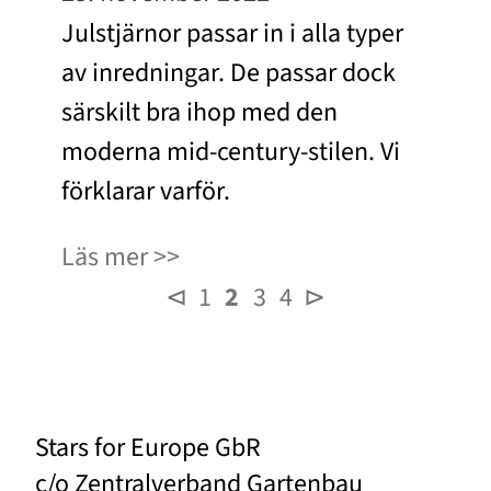
Julstjärnor passar in i alla typer
av inredningar. De passar dock
särskilt bra ihop med den
moderna mid-century-stilen. Vi
förklarar varför.
Läs mer
⊲
1
2
3
4
⊳
Stars for Europe GbR
c/o Zentralverband Gartenbau