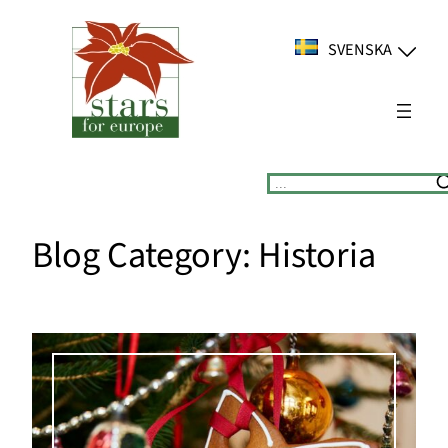
Hoppa
till
SVENSKA
innehåll
Suchen
Blog Category:
Historia