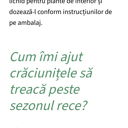
lichid pentru plante de înterior și
dozează-l conform instrucțiunilor de
pe ambalaj.
Cum îmi ajut
crăciunițele să
treacă peste
sezonul rece?