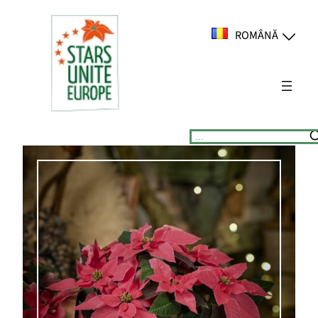
Sari
la
ROMÂNĂ
conținut
Suchen