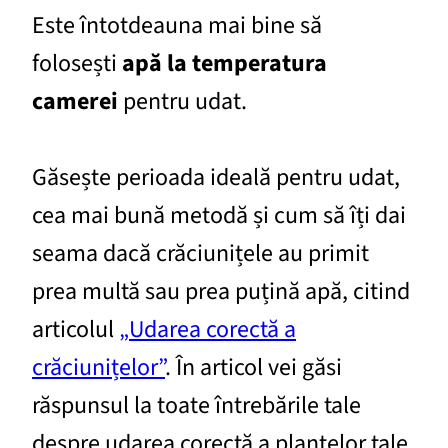
Este întotdeauna mai bine să
folosești
apă la temperatura
camerei
pentru udat.
Găsește perioada ideală pentru udat,
cea mai bună metodă și cum să îți dai
seama dacă crăciunițele au primit
prea multă sau prea puțină apă, citind
articolul
„Udarea corectă a
crăciunițelor”
. În articol vei găsi
răspunsul la toate întrebările tale
despre udarea corectă a plantelor tale.