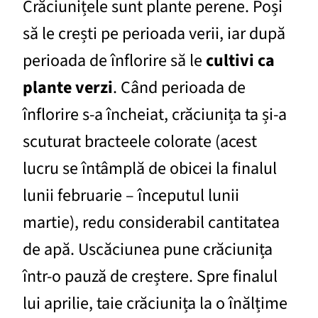
Crăciunițele sunt plante perene. Poși
să le crești pe perioada verii, iar după
perioada de înflorire să le
cultivi ca
plante verzi
. Când perioada de
înflorire s-a încheiat, crăciunița ta și-a
scuturat bracteele colorate (acest
lucru se întâmplă de obicei la finalul
lunii februarie – începutul lunii
martie), redu considerabil cantitatea
de apă. Uscăciunea pune crăciunița
într-o pauză de creștere. Spre finalul
lui aprilie, taie crăciunița la o înălțime