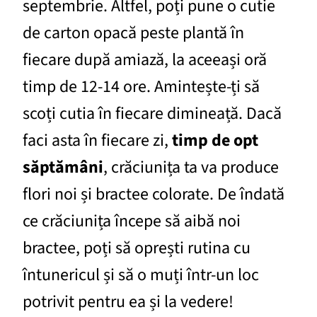
septembrie. Altfel, poți pune o cutie
de carton opacă peste plantă în
fiecare după amiază, la aceeași oră
timp de 12-14 ore. Amintește-ți să
scoți cutia în fiecare dimineață. Dacă
faci asta în fiecare zi,
timp de opt
săptămâni
, crăciunița ta va produce
flori noi și bractee colorate. De îndată
ce crăciunița începe să aibă noi
bractee, poți să oprești rutina cu
întunericul și să o muți într-un loc
potrivit pentru ea și la vedere!