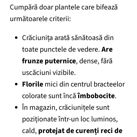
Cumpără doar plantele care bifează
următoarele criterii:
Crăciunița arată sănătoasă din
toate punctele de vedere.
Are
frunze puternice
, dense, fără
uscăciuni vizibile.
Florile
mici din centrul bracteelor
colorate sunt încă
îmbobocite
.
În magazin, crăciunițele sunt
poziționate într-un loc luminos,
cald,
protejat de curenți reci de