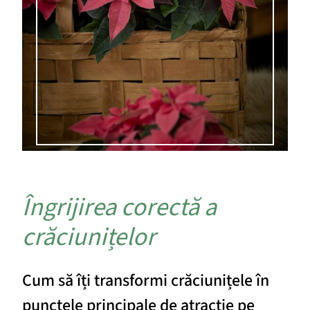
Îngrijirea corectă a
crăciunițelor
Cum să îți transformi crăciunițele în
punctele principale de atracție pe