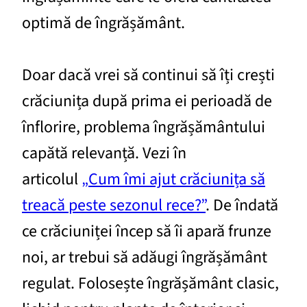
optimă de îngrășământ.
Doar dacă vrei să continui să îți crești
crăciunița după prima ei perioadă de
înflorire, problema îngrășământului
capătă relevanță. Vezi în
articolul
„Cum îmi ajut crăciunița să
treacă peste sezonul rece?”
. De îndată
ce crăciuniței încep să îi apară frunze
noi, ar trebui să adăugi îngrășământ
regulat. Folosește îngrășământ clasic,