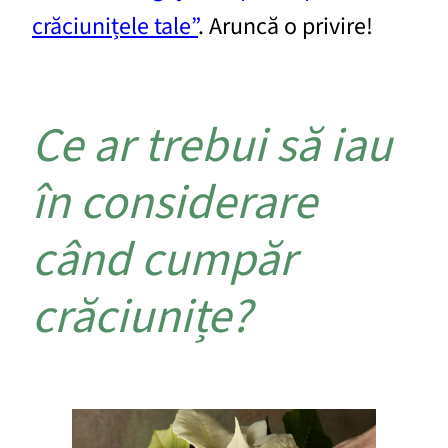
crăciunițele tale”
. Aruncă o privire!
Ce ar trebui să iau
în considerare
când cumpăr
crăciunițe?