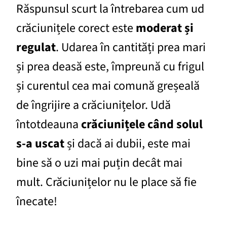
Răspunsul scurt la întrebarea cum ud
crăciunițele corect este
moderat și
regulat
. Udarea în cantități prea mari
și prea deasă este, împreună cu frigul
și curentul cea mai comună greșeală
de îngrijire a crăciunițelor. Udă
întotdeauna
crăciunițele când solul
s-a uscat
și dacă ai dubii, este mai
bine să o uzi mai puțin decât mai
mult. Crăciunițelor nu le place să fie
înecate!