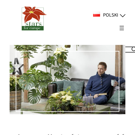
Przejdź
do
POLSKI
treści
Suchen