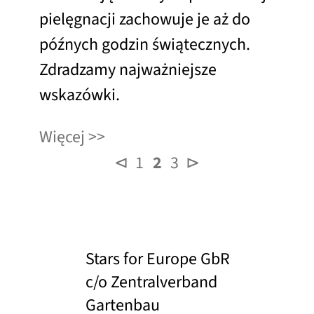
pielęgnacji zachowuje je aż do
późnych godzin świątecznych.
Zdradzamy najważniejsze
wskazówki.
Więcej
⊲
1
2
3
⊳
Stars for Europe GbR
c/o Zentralverband
Gartenbau