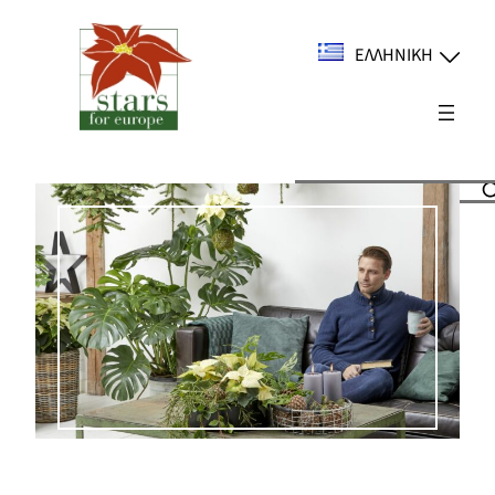
Μετάβαση
στο
ΕΛΛΗΝΙΚΉ
περιεχόμενο
Suchen