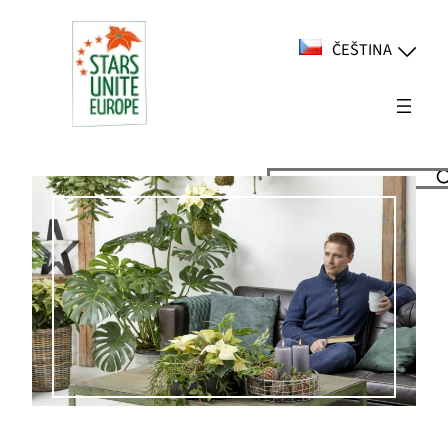
Přeskočit
na
ČEŠTINA
obsah
Suchen